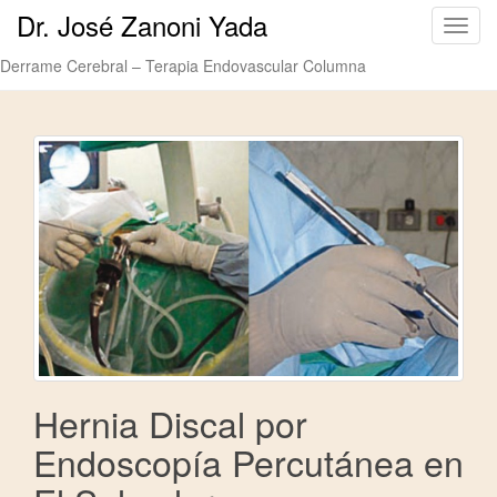
Dr. José Zanoni Yada
C
a
Derrame Cerebral – Terapia Endovascular Columna
m
b
i
a
r
n
a
v
e
g
a
c
i
Hernia Discal por
ó
n
Endoscopía Percutánea en